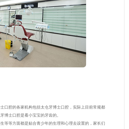
士口腔的各家机构包括太仓牙博士口腔，实际上目前常规都
仓牙博士口腔是看小宝宝的牙齿的。
生等等方面都是贴合青少年的生理和心理去设置的，家长们