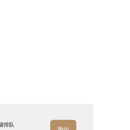
省排队
预约