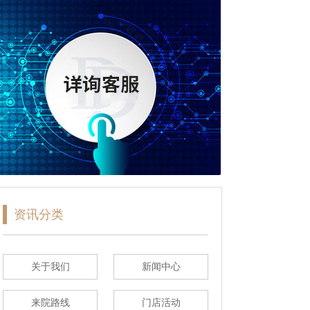
资讯分类
关于我们
新闻中心
来院路线
门店活动